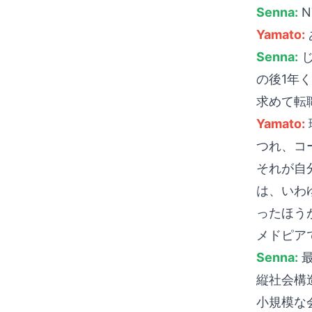
Senna:
N
Yamato:
Senna:
じ
の後1年
求めて転
Yamato:
つれ、コ
それが自
は、いわ
ったほう
メドピア
Senna:
最
縦社会構
小規模な