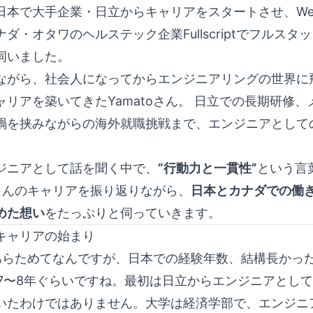
日本で大手企業・日立からキャリアをスタートさせ、W
ダ・オタワのヘルステック企業Fullscriptでフルスタ
伺いました。
ながら、社会人になってからエンジニアリングの世界に
ャリアを築いてきたYamatoさん。 日立での長期研修
禍を挟みながらの海外就職挑戦まで、エンジニアとして
ジニアとして話を聞く中で、
“行動力と一貫性”
という言
toさんのキャリアを振り返りながら、
日本とカナダでの働
めた想い
をたっぷりと伺っていきます。
キャリアの始まり
らためてなんですが、日本での経験年数、結構長かったで
7〜8年ぐらいですね。最初は日立からエンジニアとし
いたわけではありません。大学は経済学部で、エンジニ