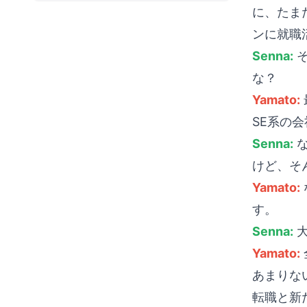
ァイナンス職に就くま
に、たま
で
ンに就職
Senna:
そ
な？
Yamato:
SE系の
Senna:
な
けど、そ
Yamato:
す。
Senna:
大
Yamato:
あまりな
転職と新