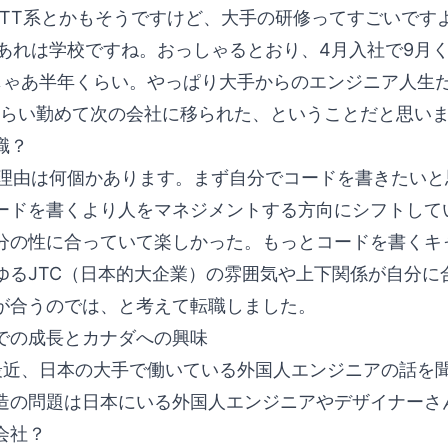
TT系とかもそうですけど、大手の研修ってすごいです
あれは学校ですね。おっしゃるとおり、4月入社で9月
ゃあ半年くらい。やっぱり大手からのエンジニア人生
くらい勤めて次の会社に移られた、ということだと思い
職？
理由は何個かあります。まず自分でコードを書きたいと
ードを書くより人をマネジメントする方向にシフトして
分の性に合っていて楽しかった。もっとコードを書くキ
ゆるJTC（日本的大企業）の雰囲気や上下関係が自分に
が合うのでは、と考えて転職しました。
での成長とカナダへの興味
近、日本の大手で働いている外国人エンジニアの話を
造の問題は日本にいる外国人エンジニアやデザイナーさ
会社？