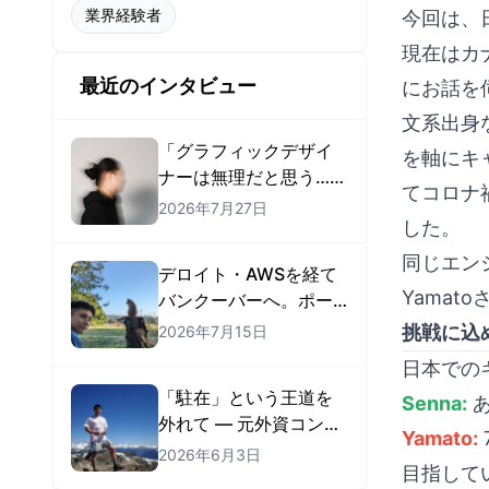
業界経験者
今回は、
現在はカナ
最近のインタビュー
にお話を
文系出身
「グラフィックデザイ
を軸にキ
ナーは無理だと思う…」
てコロナ
から始まった — 紙のア
2026年7月27日
した。
ートディレクターがカ
ナダ・アメリカで現地
同じエン
デロイト・AWSを経て
就職するまで
Yama
バンクーバーへ。ポー
トフォリオで「AIエン
挑戦に込
2026年7月15日
ジニア」の職を掴んだ
日本での
Ryosukeさん
「駐在」という王道を
Senna:
あ
外れて — 元外資コンサ
Yamato:
ルがMatch
2026年6月3日
目指して
Group（Tinder）のフ