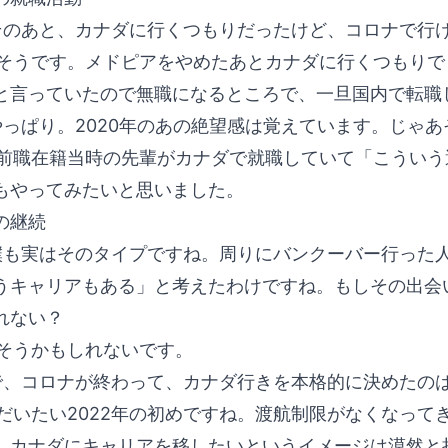
のあと、カナダに行くつもりだったけど、コロナで行け
そうです。メドピアをやめたあとカナダに行くつもりで
と言っていたので無職になるところで、一旦国内で転職
っぱり。2020年のあの絶望感は覚えています。じゃ
前職在籍当時の先輩がカナダで就職していて「こういう
もやってみたいと思いました。
の継続
も実はそのタイプですね。周りにバンクーバー行った人が
うキャリアもある」と考えたわけですね。もしその出会
れない？
そうかもしれないです。
、コロナが終わって、カナダ行きを本格的に決めたのは
だいたい2022年の初めですね。渡航制限がなくなって
。カナダにキャリアを移したいというイメージは漠然と