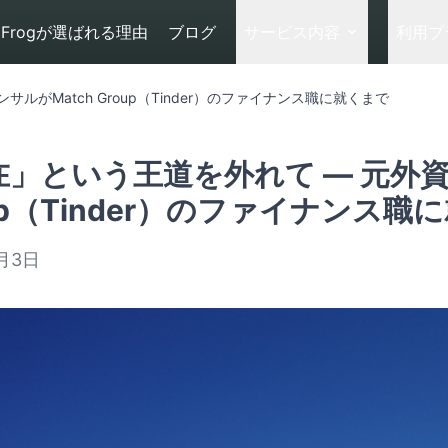
Frogが選ばれる理由
ブログ
サービス内容
利用プ
ルがMatch Group（Tinder）のファイナンス職に就くまで
在」という王道を外れて — 元外資
up（Tinder）のファイナンス職
月3日