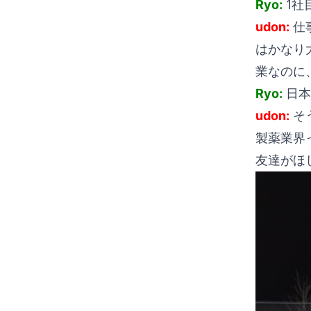
Ryo:
1社目
udon:
仕
はかなり
業なのに
Ryo:
日本
udon:
そ
製薬業界
友達がほ