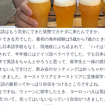
語はもう完全にできた状態でカナダに来たんですか。
々できる方でした。最初の海外経験は5歳から7歳のと
も日本語学校もなく、現地校にぶち込まれて。「ハイは
されて、半年後にはドイツ語ペラペラでした。でも日本
学で英語をちゃんとやろうと思って、留学生と一緒の授
きないんですけど、飲み会のセッティングはめっちゃや
いきました。オーストラリアとオーストリアに交換留学
語の最初ってやっぱり自信をつけるところですよね。
うですね。ウィーンに留学したとき、ヨーロッパ人は英
気づいて。劣ってはいないなっていう自信がつきました