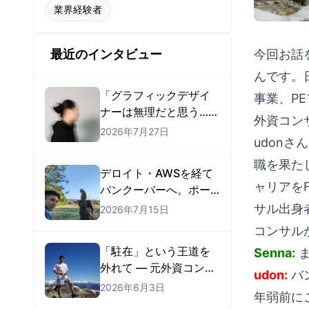
業界経験者
今回お話を
最近のインタビュー
んです。日
「グラフィックデザイ
事業、P
ナーは無理だと思う…」
外資コン
から始まった — 紙のア
2026年7月27日
udon
ートディレクターがカ
ナダ・アメリカで現地
職を果た
デロイト・AWSを経て
就職するまで
ャリアを
バンクーバーへ。ポー
トフォリオで「AIエン
サル出身
2026年7月15日
ジニア」の職を掴んだ
コンサル
Ryosukeさん
「駐在」という王道を
Senna:
ま
外れて — 元外資コンサ
udon:
バ
ルがMatch
2026年6月3日
年弱前に
Group（Tinder）のフ