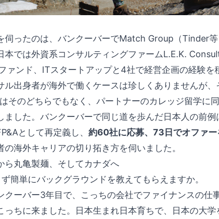
伺ったのは、バンクーバーでMatch Group（Tinde
本では外資系コンサルティングファームL.E.K. Cons
Eファンド、ITスタートアップと4社で経営企画の経験
サル出身者が海外で働くケースは珍しくありませんが、
さんはそのどちらでもなく、パートナーのカレッジ留学に
しました。バンクーバーで同じ道を歩んだ日本人の前例
FP&Aとして再定義し、
約60社に応募、73日でオファー
者の海外キャリアの切り拓き方を伺いました。
から丸亀製麺、そしてカナダへ
ず簡単にバックグラウンドを教えてもらえますか。
ンクーバー3年目で、こっちの会社でファイナンスの仕事
こっちに来ました。日本生まれ日本育ちで、日本の大学