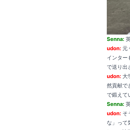
Senna:
英
udon:
元
インター
で送り出
udon:
大
然貢献で
で鍛えて
Senna:
英
udon:
そ
な」って