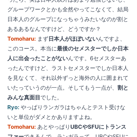
グループワークとかも全然やってこなくて、結局
日本人のグループになっちゃうみたいなのが割と
あるあるなんですけど、どうですか？
Tomoharu:
まず
日本人がほぼいない
んですよ、
このコース。本当に
最後のセメスターでしか日本
人に出会ったことがない
んです。6セメスターあ
ったんですけど、ラストセメスターでしか日本人
を見なくて、それ以外ずっと海外の人に囲まれて
いたっていうのが一点。そしてもう一点が、
割と
みんな真面目
でした。
Ryo:
やっぱりランガラはちゃんとテスト受けな
いと単位がダメとかありますよね。
Tomoharu:
あとやっぱり
UBCやSFUにトランス
ファー
できるんで、ランガラって。UBCやSFUに