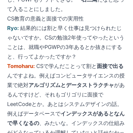
て入ることにしました。
CS教育の意義と面接での実用性
Ryo:
結果的には割と早く仕事は見つけられたじ
ゃないですか。CSの勉強2年使ってやったという
ことは、就職やPGWPの3年あるとか抜きにする
と、行ってよかったですか？
Tomoharu:
CSで学んだことって割と
面接で出る
んですよね。例えばコンピュータサイエンスの授
業で絶対
アルゴリズムとデータストラクチャ
があ
るんですけど、それもゴリゴリに面接で
LeetCodeとか。あとはシステムデザインの話。
例えばデータベースで
インデックスがあるとなん
で早くなるの
、みたいな。インデックスの仕組み
がどうなっているか理解していないと話せなかっ