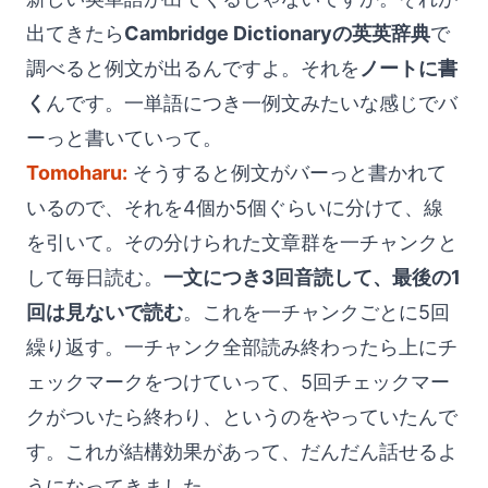
出てきたら
Cambridge Dictionaryの英英辞典
で
調べると例文が出るんですよ。それを
ノートに書
く
んです。一単語につき一例文みたいな感じでバ
ーっと書いていって。
Tomoharu:
そうすると例文がバーっと書かれて
いるので、それを4個か5個ぐらいに分けて、線
を引いて。その分けられた文章群を一チャンクと
して毎日読む。
一文につき3回音読して、最後の1
回は見ないで読む
。これを一チャンクごとに5回
繰り返す。一チャンク全部読み終わったら上にチ
ェックマークをつけていって、5回チェックマー
クがついたら終わり、というのをやっていたんで
す。これが結構効果があって、だんだん話せるよ
うになってきました。