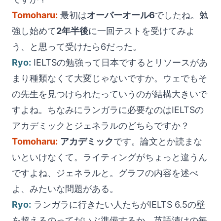
Tomoharu:
最初は
オーバーオール6
でしたね。勉
強し始めて
2年半後
に一回テストを受けてみよ
う、と思って受けたら6だった。
Ryo:
IELTSの勉強って日本でするとリソースがあ
まり種類なくて大変じゃないですか。ウェでもそ
の先生を見つけられたっていうのが結構大きいで
すよね。ちなみにランガラに必要なのはIELTSの
アカデミックとジェネラルのどちらですか？
Tomoharu:
アカデミック
です。論文とか読まな
いといけなくて。ライティングがちょっと違うん
ですよね、ジェネラルと。グラフの内容を述べ
よ、みたいな問題がある。
Ryo:
ランガラに行きたい人たちがIELTS 6.5の壁
を超えるのってだいぶ準備するか、英語漬けの毎