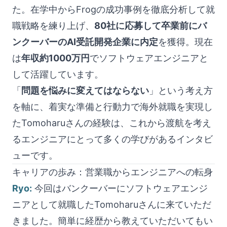
た。在学中からFrogの成功事例を徹底分析して就
職戦略を練り上げ、
80社に応募して卒業前にバ
ンクーバーのAI受託開発企業に内定
を獲得。現在
は
年収約1000万円
でソフトウェアエンジニアと
して活躍しています。
「
問題を悩みに変えてはならない
」という考え方
を軸に、着実な準備と行動力で海外就職を実現し
たTomoharuさんの経験は、これから渡航を考え
るエンジニアにとって多くの学びがあるインタビ
ューです。
キャリアの歩み：営業職からエンジニアへの転身
Ryo:
今回はバンクーバーにソフトウェアエンジ
ニアとして就職したTomoharuさんに来ていただ
きました。簡単に経歴から教えていただいてもい