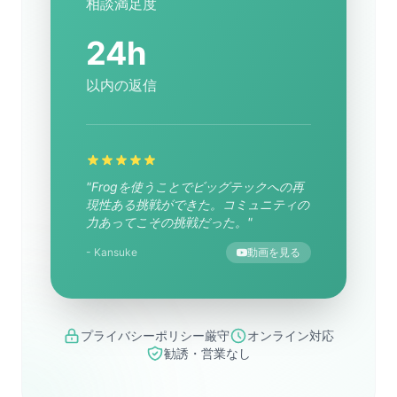
相談満足度
24h
以内の返信
"Frogを使うことでビッグテックへの再
現性ある挑戦ができた。コミュニティの
力あってこその挑戦だった。"
- Kansuke
動画を見る
プライバシーポリシー厳守
オンライン対応
勧誘・営業なし