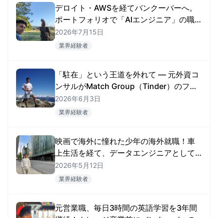
デロイト・AWSを経てバンクーバーへ。
ポートフォリオで「AIエンジニア」の職
を掴んだRyosukeさん
2026年7月15日
業界経験者
「駐在」という王道を外れて — 元外資コ
ンサルがMatch Group（Tinder）のファ
イナンス職に就くまで
2026年6月3日
業界経験者
映画で海外に憧れた少年の海外就職！車
上生活を経て、データエンジニアとして
掴んだ海外キャリア
2026年5月12日
業界経験者
元営業職、毎日3時間の英語学習を3年間