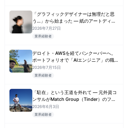
「グラフィックデザイナーは無理だと思
う…」から始まった — 紙のアートディレ
クターがカナダ・アメリカで現地就職す
2026年7月27日
るまで
業界経験者
デロイト・AWSを経てバンクーバーへ。
ポートフォリオで「AIエンジニア」の職
を掴んだRyosukeさん
2026年7月15日
業界経験者
「駐在」という王道を外れて — 元外資コ
ンサルがMatch Group（Tinder）のファ
イナンス職に就くまで
2026年6月3日
業界経験者