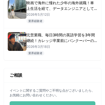
映画で海外に憧れた少年の海外就職！車
上生活を経て、データエンジニアとして
掴んだ海外キャリア
2026年5月12日
業界経験者
元営業職、毎日3時間の英語学習を3年間
継続！カレッジ卒業前にバンクーバーの
AI企業に就職を決めたTomoharuさん
2026年3月18日
業界経験者
ご相談
イベントに関するご質問やご不明な点がございましたら、
お気軽にお問い合わせください。