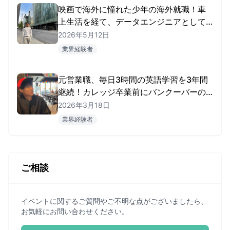
映画で海外に憧れた少年の海外就職！車
上生活を経て、データエンジニアとして
掴んだ海外キャリア
2026年5月12日
業界経験者
元営業職、毎日3時間の英語学習を3年間
継続！カレッジ卒業前にバンクーバーの
AI企業に就職を決めたTomoharuさん
2026年3月18日
業界経験者
ご相談
イベントに関するご質問やご不明な点がございましたら、
お気軽にお問い合わせください。