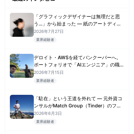
「グラフィックデザイナーは無理だと思
う…」から始まった — 紙のアートディレ
クターがカナダ・アメリカで現地就職す
2026年7月27日
るまで
業界経験者
デロイト・AWSを経てバンクーバーへ。
ポートフォリオで「AIエンジニア」の職
を掴んだRyosukeさん
2026年7月15日
業界経験者
「駐在」という王道を外れて — 元外資コ
ンサルがMatch Group（Tinder）のファ
イナンス職に就くまで
2026年6月3日
業界経験者