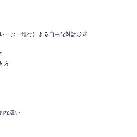
レーター進行による自由な対話形式
ス
き方
的な違い