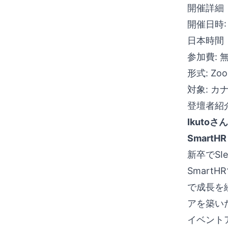
開催詳細
開催日時:
日本時間：9
参加費: 
形式: Z
対象: 
登壇者紹
Ikutoさん
Smart
新卒でSI
Smar
で成長を
アを築い
イベント