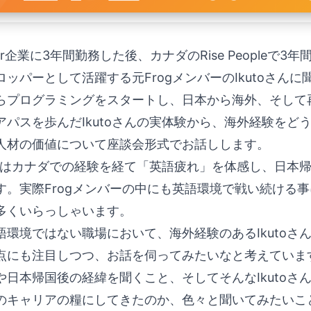
er企業に3年間勤務した後、カナダのRise Peopleで
ロッパーとして活躍する元FrogメンバーのIkutoさん
らプログラミングをスタートし、日本から海外、そして
アパスを歩んだIkutoさんの実体験から、海外経験を
人材の価値について座談会形式でお話しします。
oさんはカナダでの経験を経て「英語疲れ」を体感し、日
す。実際Frogメンバーの中にも英語環境で戦い続ける
多くいらっしゃいます。
語環境ではない職場において、海外経験のあるIkutoさ
点にも注目しつつ、お話を伺ってみたいなと考えています
や日本帰国後の経緯を聞くこと、そしてそんなIkuto
のキャリアの糧にしてきたのか、色々と聞いてみたいこ