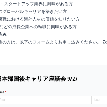
ク・スタートアップ業界に興味がある方
のグローバルキャリアを築きたい方
術職における海外人材の価値を知りたい方
tHRなどの成長企業への転職に興味がある方
込み
望の方は、以下のフォームよりお申し込みください。 Z
日本帰国後キャリア座談会 9/27
ame
(required)
*