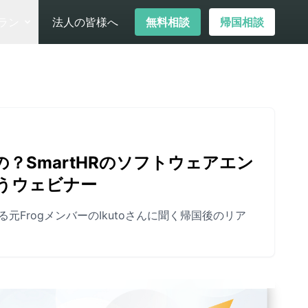
ラン
法人の皆様へ
無料相談
帰国相談
？SmartHRのソフトウェアエン
うウェビナー
元FrogメンバーのIkutoさんに聞く帰国後のリア