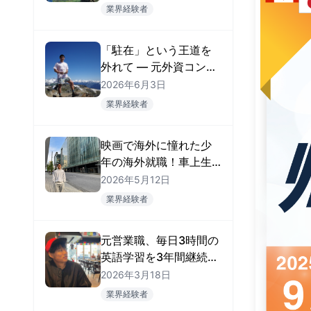
ジニア」の職を掴んだ
業界経験者
Ryosukeさん
「駐在」という王道を
外れて — 元外資コンサ
ルがMatch
2026年6月3日
Group（Tinder）のフ
業界経験者
ァイナンス職に就くま
で
映画で海外に憧れた少
年の海外就職！車上生
活を経て、データエン
2026年5月12日
ジニアとして掴んだ海
業界経験者
外キャリア
元営業職、毎日3時間の
英語学習を3年間継続！
カレッジ卒業前にバン
2026年3月18日
クーバーのAI企業に就
業界経験者
職を決めたTomoharu