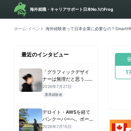
海外就職・キャリアサポート日本No.1のFrog
ホーム
/
イベント
/
海外経験者って日本企業に必要なの？Smart
最近のインタビュー
9
1
「グラフィックデザイ
ナーは無理だと思う…」
から始まった — 紙のア
2026年7月27日
ートディレクターがカ
業界経験者
ナダ・アメリカで現地
就職するまで
デロイト・AWSを経て
バンクーバーへ。ポー
トフォリオで「AIエン
2026年7月15日