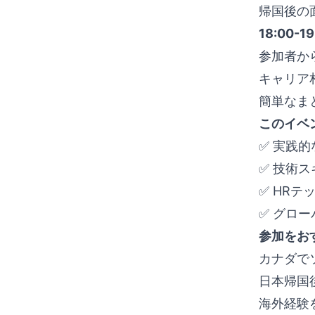
帰国後の
18:00-
参加者か
キャリア
簡単なま
このイベ
✅ 実践
✅ 技術
✅ HR
✅ グロ
参加をお
カナダで
日本帰国
海外経験