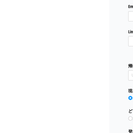
Em
Li
帰
現
ど
登