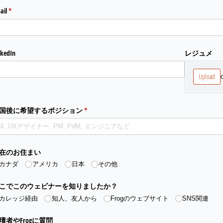
ail
(required)
*
nkedIn
レジュメ
Upload
国後に希望するポジション
(required)
*
在のお住まい
カナダ
アメリカ
日本
その他
こでこのウェビナーを知りましたか？
カレッジ経由
知人、友人から
Frogのウェブサイト
SNS関連
壇者やFrogに質問