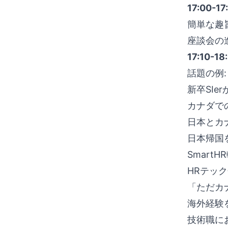
17:00-
簡単な趣
座談会の
17:10
話題の例:
新卒SI
カナダで
日本とカ
日本帰国
Smar
HRテッ
「ただカ
海外経験
技術職に