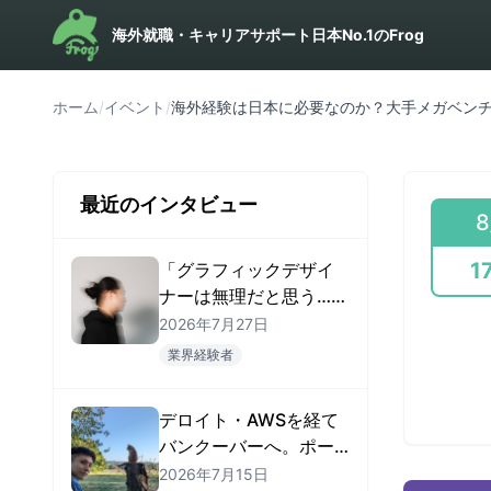
海外就職・キャリアサポート日本No.1のFrog
ホーム
/
イベント
/
海外経験は日本に必要なのか？大手メガベン
最近のインタビュー
8
1
「グラフィックデザイ
ナーは無理だと思う…」
から始まった — 紙のア
2026年7月27日
ートディレクターがカ
業界経験者
ナダ・アメリカで現地
就職するまで
デロイト・AWSを経て
バンクーバーへ。ポー
トフォリオで「AIエン
2026年7月15日