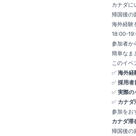
カナダに
帰国後の
海外経験
18:00-
参加者か
簡単なま
このイベ
✅
海外経
✅
採用者
✅
実際の
✅
カナダ
参加をお
カナダ滞
帰国後の