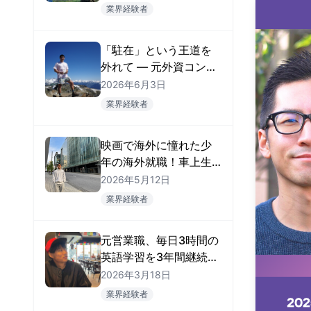
ジニア」の職を掴んだ
業界経験者
Ryosukeさん
「駐在」という王道を
外れて — 元外資コンサ
ルがMatch
2026年6月3日
Group（Tinder）のフ
業界経験者
ァイナンス職に就くま
で
映画で海外に憧れた少
年の海外就職！車上生
活を経て、データエン
2026年5月12日
ジニアとして掴んだ海
業界経験者
外キャリア
元営業職、毎日3時間の
英語学習を3年間継続！
カレッジ卒業前にバン
2026年3月18日
クーバーのAI企業に就
業界経験者
職を決めたTomoharu