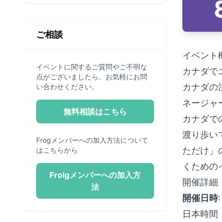
さん
ご相談
イベント
イベントに関するご質問やご不明な
カナダでエ
点がございましたら、お気軽にお問
カナダの
い合わせください。
ネージャー
無料相談はこちら
カナダで
渡り歩い
Frogメンバーへの加入方法について
ただけ」
はこちらから
くための
Froigメンバーへの加入方
開催詳細
法
開催日時
日本時間：8