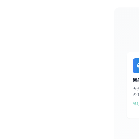
海
カ
の
詳