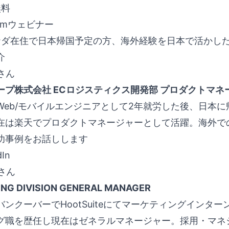
無料
oomウェビナー
カナダ在住で日本帰国予定の方、海外経験を日本で活かし
介
Iさん
ープ株式会社 ECロジスティクス開発部 プロダクトマネ
Web/モバイルエンジニアとして2年就労した後、日本
在は楽天でプロダクトマネージャーとして活躍。海外で
功事例をお話しします
dIn
Iさん
NG DIVISION GENERAL MANAGER
バンクーバーでHootSuiteにてマーケティングインタ
グ職を歴任し現在はゼネラルマネージャー。採用・マネ