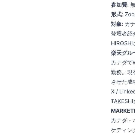
参加費
: 
形式
: Z
対象
: 
登壇者紹
HIROSH
楽天グル
カナダで
勤務。現
させた成
X
/
Linke
TAKESH
MARKETI
カナダ・
ケティン