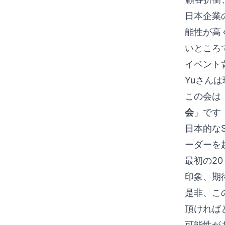
日本企業
能性が高
いところ
イベント
Yuさん
この会は
会
」です
日本的な
ーダーを
最初の20
印象、期
是非、こ
頂ければ
可能性が