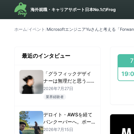
海外就職・キャリアサポート日本No.1のFrog
ホーム
/
イベント
/
MicrosoftエンジニアYuさんと考える「Forwar
最近のインタビュー
7
19:
「グラフィックデザイ
ナーは無理だと思う…」
から始まった — 紙のア
2026年7月27日
ートディレクターがカ
業界経験者
ナダ・アメリカで現地
就職するまで
デロイト・AWSを経て
バンクーバーへ。ポー
トフォリオで「AIエン
2026年7月15日