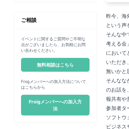
さん
昨今、海
ご相談
という声
そんな中で
イベントに関するご質問やご不明な
考える会
点がございましたら、お気軽にお問
い合わせください。
において
いただき
無料相談はこちら
無いかと
そんななか
Frogメンバーへの加入方法について
はこちらから
のお話を、
報共有や
Froigメンバーへの加入方
参加者タ
法
ソフトウ
ビジネス