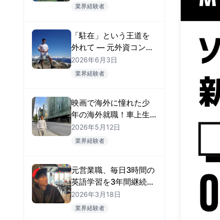
ジニア」の職を掴んだ
業界経験者
Ryosukeさん
「駐在」という王道を
外れて — 元外資コンサ
ルがMatch
2026年6月3日
Group（Tinder）のフ
業界経験者
ァイナンス職に就くま
で
映画で海外に憧れた少
年の海外就職！車上生
活を経て、データエン
2026年5月12日
ジニアとして掴んだ海
業界経験者
外キャリア
元営業職、毎日3時間の
英語学習を3年間継続！
カレッジ卒業前にバン
2026年3月18日
クーバーのAI企業に就
業界経験者
職を決めたTomoharu