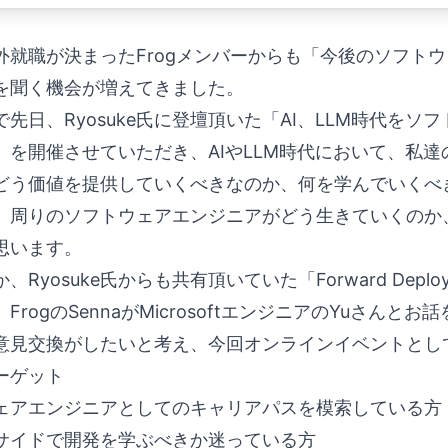
外就職が決まったFrogメンバーからも「今後のソフト
を聞く機会が増えてきました。
先日、Ryosuke氏に登壇頂いた「
AI、LLM時代を
」を開催させていただき、AIやLLM時代において、私達
どう価値を提供していくべきなのか、何を学んでいくべ
、周りのソフトウェアエンジニアがどう生きていくのか
思います。
、Ryosuke氏からも共有頂いていた「Forward Depl
FrogのSennaがMicrosoftエンジニアのYuさ
意見交換がしたいと考え、今回オンラインイベントとし
ーゲット
ェアエンジニアとしてのキャリアパスを模索している方
サイドで開発を学ぶべきか迷っている方