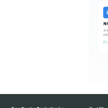
海
カ
の
詳