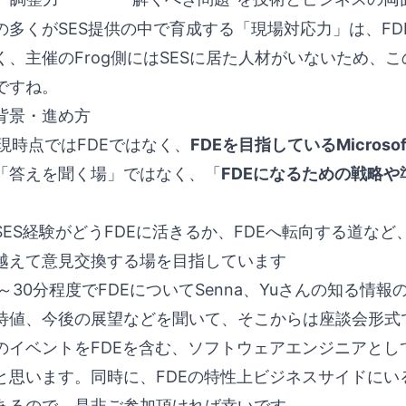
の多くがSES提供の中で育成する「現場対応力」は、F
く、主催のFrog側にはSESに居た人材がいないため、
ですね。
背景・進め方
は現時点ではFDEではなく、
FDEを目指しているMicros
「答えを聞く場」ではなく、「
FDEになるための戦略
SES経験がどうFDEに活きるか、FDEへ転向する道な
越えて意見交換する場を目指しています
～30分程度でFDEについてSenna、Yuさんの知る情
待値、今後の展望などを聞いて、そこからは座談会形式
のイベントをFDEを含む、ソフトウェアエンジニアと
と思います。同時に、FDEの特性上ビジネスサイドに
あるので、是非ご参加頂ければ幸いです。