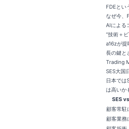
FDEと
なぜ今、
AIによ
“技術＋
a16zが
長の鍵と
Trading M
SES大
日本では
は高いか
SES v
顧客常駐
顧客業務
顧客折衝