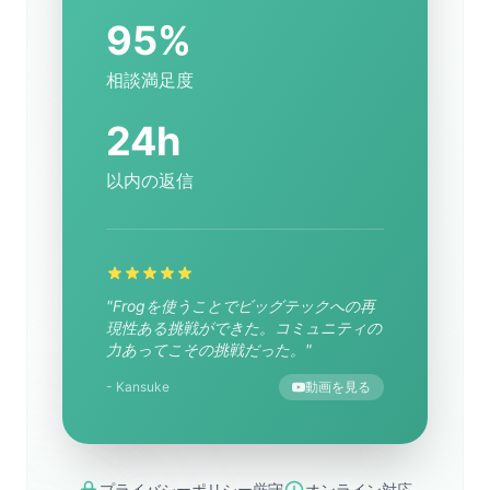
95%
相談満足度
24h
以内の返信
"Frogを使うことでビッグテックへの再
現性ある挑戦ができた。コミュニティの
力あってこその挑戦だった。"
- Kansuke
動画を見る
プライバシーポリシー厳守
オンライン対応