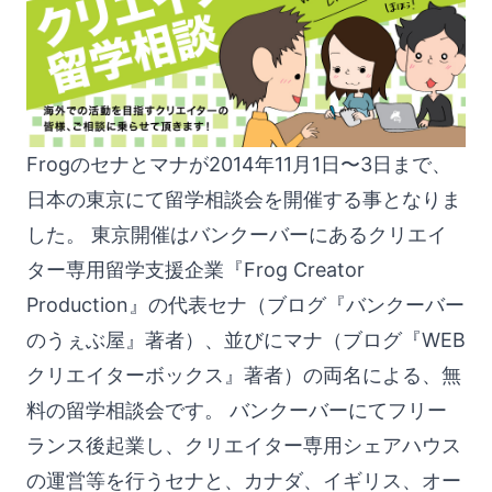
Frogの
セナ
と
マナ
が2014年11月1日〜3日まで、
日本の東京にて留学相談会を開催する事となりま
した。 東京開催はバンクーバーにあるクリエイ
ター専用留学支援企業『Frog Creator
Production』の代表セナ（ブログ『
バンクーバー
のうぇぶ屋
』著者）、並びにマナ（ブログ『
WEB
クリエイターボックス
』著者）の両名による、無
料の留学相談会です。 バンクーバーにてフリー
ランス後起業し、クリエイター専用シェアハウス
の運営等を行うセナと、カナダ、イギリス、オー